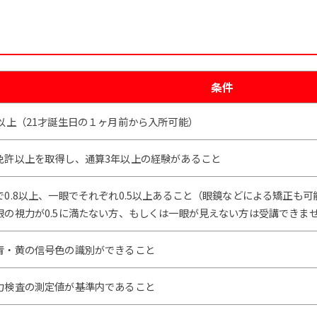
条件
歳以上（21才誕生日の１ヶ月前から入所可能）
免許以上を取得し、通算3年以上の経験があること
で0.8以上、一眼でそれぞれ0.5以上あること（眼鏡などによる矯正も可
眼の視力が0.5に満たない方、もしくは一眼が見えない方は受講できま
青・黄の信号色の識別ができること
力検査の測定値が基準内であること