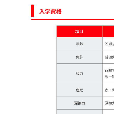
入学資格
項目
年齢
21
免許
普通
両眼
視力
※一
色覚
赤・
深視力
深視