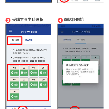
❸
❹
受講する学科選択
顔認証開始