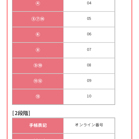
04
④
05
⑤⑦⑭
06
⑥
07
⑧
08
⑨⑩
09
⑪⑫
10
⑬
[2段階]
オンライン番号
手帳表記