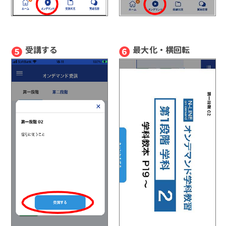
❺
❻
受講する
最大化・横回転