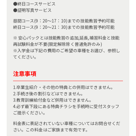
●終日コースサービス
●証明写真サービス
昼間コース(9：20～17：10)までの技能教習予約可能
終日コース(9：20～21：30)までの技能教習予約可能
※ 安心パックとは技能教習の追加,延長,補習料金と技能
再試験料金が不要(限定解除除く普通免許のみ)
※入学金は下記の費用のご希望の車種をお選び、参照し
てください。
注意事項
1.卒業生紹介・その他の特典との併用はできません。
2.手続き後の割引などはできません。
3.教育訓練給付金など併用はできません。
4.必ず最下段にある特典チラシを手続時に受付スタッフ
ご提示ください。
料金表に表記されていない車種についてはお問合せくだ
さい。この料金はご家族まで有効です。